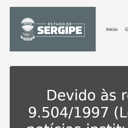
Início
G